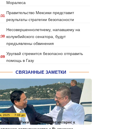
Моралеса
Правительство Мексики представит
:31
результаты стратегии безопасности
Несовершеннолетнему, напавшему на
:30
колумбийского сенатора, будут
предъявлены обвинения
Уругвай стремится безопасно отправить
:09
помощь в Газу
СВЯЗАННЫЕ ЗАМЕТКИ
я, 2025
7:08 дп
есса Коста-Рики подчеркивает интерес к