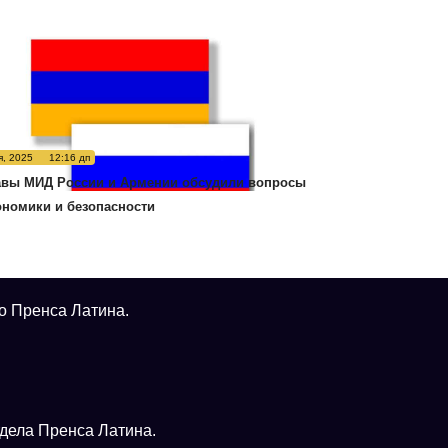
я, 2025
12:16 дп
авы МИД России и Армении обсудили вопросы
ономики и безопасности
о Пренса Латина.
тдела Пренса Латина.