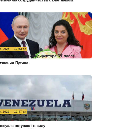
реплению сотрудничества с Вьетнамом
я, 2025
12:53 дп
карагуа поздравила директора RT после
изнания Путина
я, 2025
12:47 дп
ры по обеспечению безопасности выборов в
несуэле вступают в силу