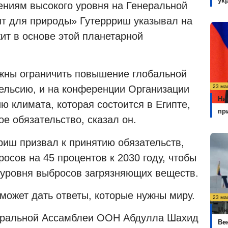
ук
рениям высокого уровня на Генеральной
т для природы» Гутеррриш указывал на
жит в основе этой планетарной
жны ограничить повышение глобальной
23 ма
Цельсию, и на конференции Организации
Ни
 климата, которая состоится в Египте,
пр
е обязательство, сказал он.
риш призвал к принятию обязательств,
сов на 45 процентов к 2030 году, чтобы
о уровня выбросов загрязняющих веществ.
может дать ответы, которые нужны миру.
23 ма
Ме
неральной Ассамблеи ООН Абдулла Шахид
Ве