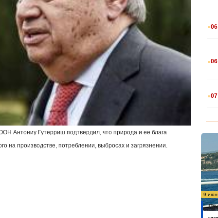
.
06
.
06
.
07
ООН Антониу Гутерриш подтвердил, что природа и ее блага
го на производстве, потреблении, выбросах и загрязнении.
9 июн
Пр