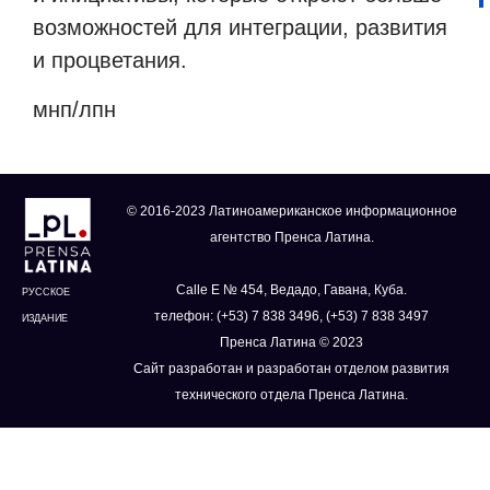
возможностей для интеграции, развития
и процветания.
мнп/лпн
© 2016-2023 Латиноамериканское информационное
агентство Пренса Латина.
Calle E № 454, Ведадо, Гавана, Куба.
РУССКОЕ
телефон: (+53) 7 838 3496, (+53) 7 838 3497
ИЗДАНИЕ
Пренса Латина © 2023
Сайт разработан и разработан отделом развития
технического отдела Пренса Латина.