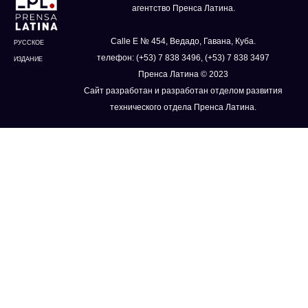
агентство Пренса Латина.
Calle E № 454, Ведадо, Гавана, Куба.
РУССКОЕ
телефон: (+53) 7 838 3496, (+53) 7 838 3497
ИЗДАНИЕ
Пренса Латина © 2023
Сайт разработан и разработан отделом развития
технического отдела Пренса Латина.