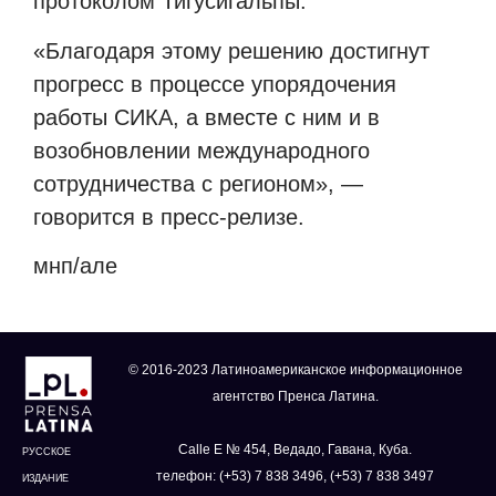
протоколом Тигусигальпы.
«Благодаря этому решению достигнут
прогресс в процессе упорядочения
работы СИКА, а вместе с ним и в
возобновлении международного
сотрудничества с регионом», —
говорится в пресс-релизе.
мнп/але
© 2016-2023 Латиноамериканское информационное
агентство Пренса Латина.
Calle E № 454, Ведадо, Гавана, Куба.
РУССКОЕ
телефон: (+53) 7 838 3496, (+53) 7 838 3497
ИЗДАНИЕ