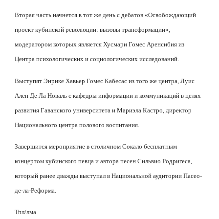
Вторая часть начнется в тот же день с дебатов «Освобождающий
проект кубинской революции: вызовы трансформации»,
модератором которых является Хусмари Гомес Аренсибия из
Центра психологических и социологических исследований.
Выступят Энрике Хавьер Гомес Кабесас из того же центра, Луис
Ален Де Ла Новаль с кафедры информации и коммуникаций в целях
развития Гаванского университета и Мариэла Кастро, директор
Национального центра полового воспитания.
Завершится мероприятие в столичном Сокало бесплатным
концертом кубинского певца и автора песен Сильвио Родригеса,
который ранее дважды выступал в Национальной аудитории Пасео-
де-ла-Реформа.
Тпл/
лма