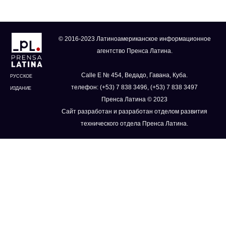
© 2016-2023 Латиноамериканское информационное
агентство Пренса Латина.
Calle E № 454, Ведадо, Гавана, Куба.
РУССКОЕ
телефон: (+53) 7 838 3496, (+53) 7 838 3497
ИЗДАНИЕ
Пренса Латина © 2023
Сайт разработан и разработан отделом развития
технического отдела Пренса Латина.