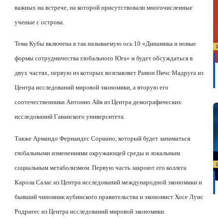
важных на встрече, на которой присутствовали многочисленные
ученые с острова.
Тема Кубы включена в так называемую ось 10 «Динамика и новые
формы сотрудничества глобального Юга» и будет обсуждаться в
двух частях, первую из которых возглавляет Рамон Пичс Мадруга из
Центра исследований мировой экономики, а вторую его
соотечественники Антонио Айя из Центра демографических
исследований Гаванского университета.
Также Армандо Фернандес Сориано, который будет заниматься
глобальными изменениями окружающей среды и локальным
социальным метаболизмом. Первую часть закроют его коллега
Карола Салас из Центра исследований международной экономики и
бывший чиновник кубинского правительства и экономист Хосе Луис
Родригес из Центра исследований мировой экономики.