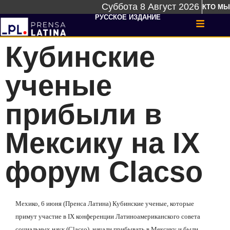
Суббота 8 Август 2026
КТО МЫ
РУССКОЕ ИЗДАНИЕ
Кубинские
ученые
прибыли в
Мексику на IX
форум Clacso
Мехико, 6 июня (Пренса Латина) Кубинские ученые, которые
примут участие в
IX
конференции Латиноамериканского совета
социальных наук (
Clacso
), начали прибывать в Мексику и были