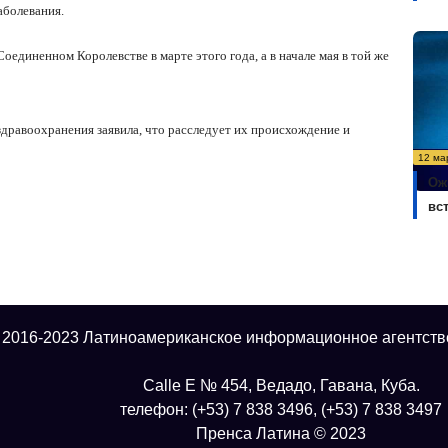
аболевания.
оединенном Королевстве в марте этого года, а в начале мая в той же
дравоохранения заявила, что расследует их происхождение и
12 ма
Ож
вс
 2016-2023 Латиноамериканское информационное агентств
Calle E № 454, Ведадо, Гавана, Куба.
телефон: (+53) 7 838 3496, (+53) 7 838 3497
Пренса Латина © 2023