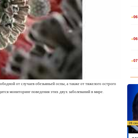
.
06
.
06
.
07
вободной от случаев обезьяньей оспы, а также от тяжелого острого
дится мониторинг поведения этих двух заболеваний в мире.
26 се
Ро