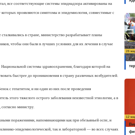
яд
тал, все соответствующие системы эпиднадзора активированы на
 у которых проявляются симптомы и эпидемиология, совместимые с
е сталкивались в стране, министерство разрабатывает планы
иков, чтобы они были в лучших условиях для их лечения в случае
26 ма
Ро
те
 Национальной системы здравоохранения, благодаря которой на
вовать быстрее до проникновения в страну различных возбудителей.
енок с гепатитом, и ни один из них после проведения
ель этого тяжелого острого заболевания неизвестной этиологии, а в
 согласно министру.
12 ма
кожными поражениями, напоминающими как при обезьяньей оспе, и
Ви
клинико-эпидемиологической, так и лабораторной — во всех случаях
фи