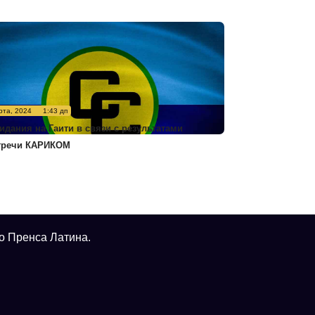
рта, 2024
1:43 дп
идания на Гаити в связи с результатами
тречи КАРИКОМ
о Пренса Латина.