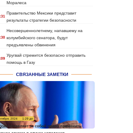
Моралеса
Правительство Мексики представит
:31
результаты стратегии безопасности
Несовершеннолетнему, напавшему на
:30
колумбийского сенатора, будут
предъявлены обвинения
Уругвай стремится безопасно отправить
:09
помощь в Газу
СВЯЗАННЫЕ ЗАМЕТКИ
нтября, 2024
1:29 дп
ссия оставляет за собой право применить