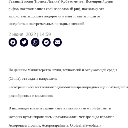
Гавана, 2 июня (Пренса Латина) Куба отмечает Всемирный день
рифов, восстанавливая свой коралловый риф, поскольку эта
экосистема защищает водоросли и мангровые заросли от
воздействия экстремальных погодных явлений.
2 июня, 2022 | 14:59
По данным Министерства науки, технологий и окружающей среды
(
Citma
), эта задача направлена
на
сохранение
естественной
среды
обитания
разнородных
и
ценных
видов
ры
ракообразных
и моллюсков.
В настоящее время в стране имеется как минимум три фермы, в
которых культивировались и размножались четыре вида кораллов
Acropora
cervicornis
,
Acropora
palmata
,
Orbicella
faveolata
и