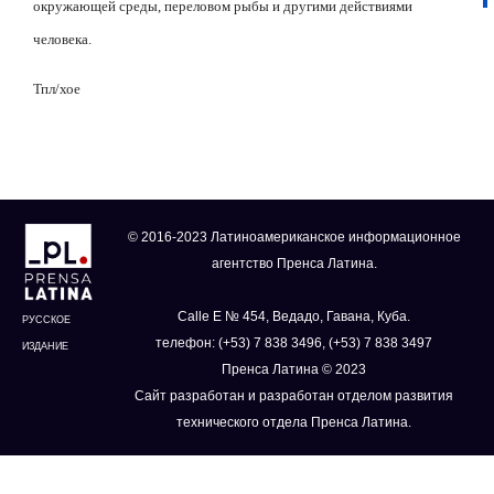
окружающей среды, переловом рыбы и другими действиями
человека.
Тпл
/
хое
© 2016-2023 Латиноамериканское информационное
агентство Пренса Латина.
Calle E № 454, Ведадо, Гавана, Куба.
РУССКОЕ
телефон: (+53) 7 838 3496, (+53) 7 838 3497
ИЗДАНИЕ
Пренса Латина © 2023
Сайт разработан и разработан отделом развития
технического отдела Пренса Латина.