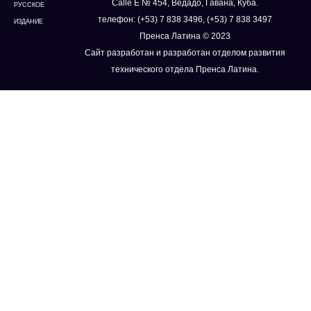
Calle E № 454, Ведадо, Гавана, Куба.
РУССКОЕ
телефон: (+53) 7 838 3496, (+53) 7 838 3497
ИЗДАНИЕ
Пренса Латина © 2023
Сайт разработан и разработан отделом развития
технического отдела Пренса Латина.