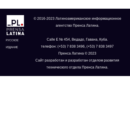
© 2016-2023 Латиноамериканское информационное
агентство Пренса Латина.
Calle E № 454, Ведадо, Гавана, Куба.
РУССКОЕ
телефон: (+53) 7 838 3496, (+53) 7 838 3497
ИЗДАНИЕ
Пренса Латина © 2023
Сайт разработан и разработан отделом развития
технического отдела Пренса Латина.