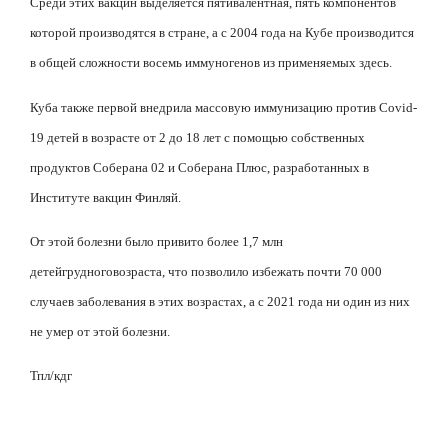
Среди этих вакцин выделяется пятивалентная, пять компонентов
которой производятся в стране, а с 2004 года на Кубе производится
в общей сложности восемь иммуногенов из применяемых здесь.
Куба также первой внедрила массовую иммунизацию против
Covid
-
19 детей в возрасте от 2 до 18 лет с помощью собственных
продуктов Соберана 02 и Соберана Плюс, разработанных в
Институте вакцин Финляй.
От этой болезни было привито более 1,7 млн
детей
грудного
возраста
,
что
позволило избежать почти 70 000
случаев заболевания в этих возрастах, а с 2021 года ни один из них
не умер от этой болезни.
Тпл/кдг