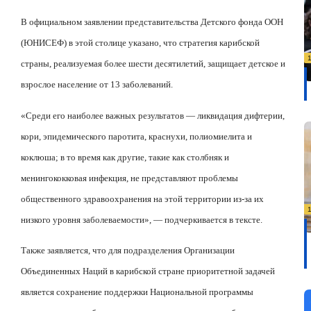
В официальном заявлении представительства Детского фонда ООН
(ЮНИСЕФ) в этой столице указано, что стратегия карибской
страны, реализуемая более шести десятилетий, защищает детское и
взрослое население от 13 заболеваний.
«Среди его наиболее важных результатов — ликвидация дифтерии,
кори, эпидемического паротита, краснухи, полиомиелита и
коклюша; в то время как другие, такие как столбняк и
менингококковая инфекция, не представляют проблемы
общественного здравоохранения на этой территории из-за их
низкого уровня заболеваемости», — подчеркивается в тексте.
Также заявляется, что для подразделения Организации
Объединенных Наций в карибской стране приоритетной задачей
является сохранение поддержки Национальной программы