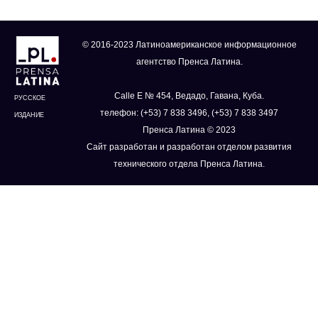
© 2016-2023 Латиноамериканское информационное
агентство Пренса Латина.
Calle E № 454, Ведадо, Гавана, Куба.
РУССКОЕ
телефон: (+53) 7 838 3496, (+53) 7 838 3497
ИЗДАНИЕ
Пренса Латина © 2023
Сайт разработан и разработан отделом развития
технического отдела Пренса Латина.