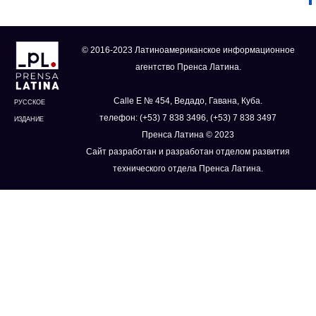
© 2016-2023 Латиноамериканское информационное
агентство Пренса Латина.
Calle E № 454, Ведадо, Гавана, Куба.
РУССКОЕ
телефон: (+53) 7 838 3496, (+53) 7 838 3497
ИЗДАНИЕ
Пренса Латина © 2023
Сайт разработан и разработан отделом развития
технического отдела Пренса Латина.