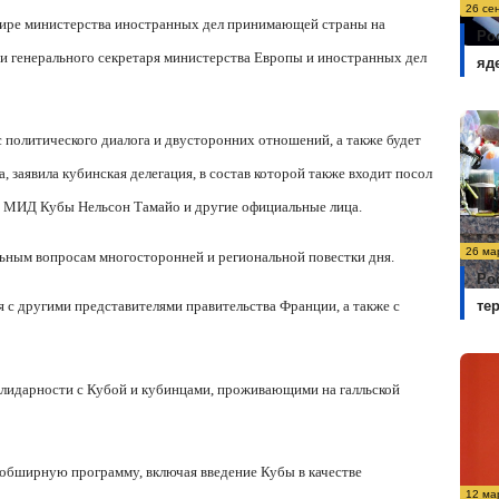
26 се
ртире министерства иностранных дел принимающей страны на
Ро
и генерального секретаря министерства Европы и иностранных дел
яд
 политического диалога и двусторонних отношений, а также будет
, заявила кубинская делегация, в состав которой также входит посол
 в МИД Кубы Нельсон Тамайо и другие официальные лица.
26 ма
ьным вопросам многосторонней и региональной повестки дня.
Ро
те
 с другими представителями правительства Франции, а также с
солидарности с Кубой и кубинцами, проживающими на галльской
 обширную программу, включая введение Кубы в качестве
12 ма