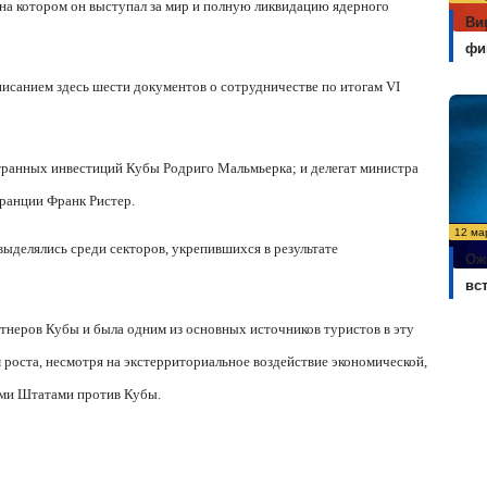
на котором он выступал за мир и полную ликвидацию ядерного
Ви
фи
писанием здесь шести документов о сотрудничестве по итогам
VI
транных инвестиций Кубы Родриго Мальмьерка; и делегат министра
ранции Франк Ристер.
12 ма
выделялись среди секторов, укрепившихся в результате
Ож
вс
тнеров Кубы и была одним из основных источников туристов в эту
м роста, несмотря на экстерриториальное воздействие экономической,
ыми Штатами против Кубы.