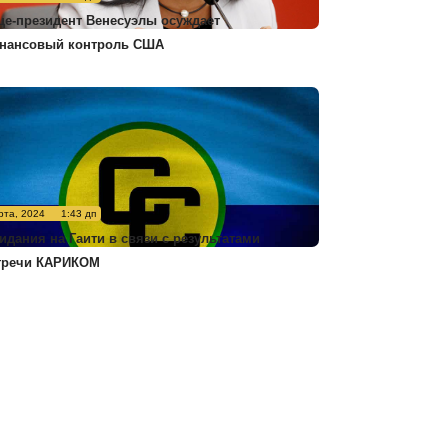
це-президент Венесуэлы осуждает
нансовый контроль США
рта, 2024
1:43 дп
идания на Гаити в связи с результатами
тречи КАРИКОМ