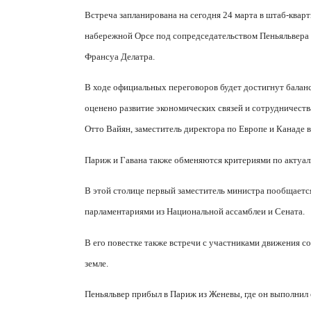
Встреча запланирована на сегодня 24 марта в штаб-ква
набережной Орсе под сопредседательством Пеньяльвера 
Франсуа Делатра.
В ходе официальных переговоров будет достигнут баланс
оценено развитие экономических связей и сотрудничества
Отто Вайян, заместитель директора по Европе и Канаде
Париж и Гавана также обменяются критериями по актуал
В этой столице первый заместитель министра пообщается
парламентариями из Национальной ассамблеи и Сената.
В его повестке также встречи с участниками движения 
земле.
Пеньяльвер прибыл в Париж из Женевы, где он выполнил