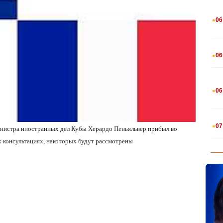
.
06
.
06
.
06
.
07
инистра иностранных дел Кубы Херардо Пеньяльвер прибыл во
х
консультациях
,
на
которых
будут рассмотрены