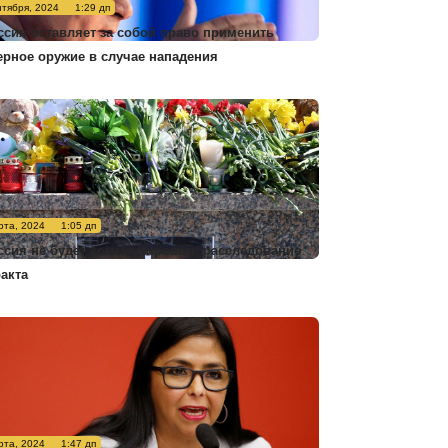
нтября, 2024
1:29 дп
ссия оставляет за собой право применить
ерное оружие в случае нападения
рта, 2024
1:05 дп
ссия не будет комментировать расследование
ракта
рта, 2024
1:47 дп