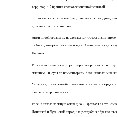
территории Украины являются законной защитой.
Точно так же российское представительство осудило, ч
действиях московских сил.
Армия моей страны не представляет угрозы для мирного 
районах, которые она взяла под свой контроль, люди жи
Небензя.
Российско-украинские переговоры завершились в понеде
мнениями, и, судя по комментариям, были выявлены важ
Украина должна спокойно выслушать и взвесить предлож
в киевском правительстве.
Россия начала военную операцию 24 февраля в автономно
Донецкой и Луганской народных республик обратились к