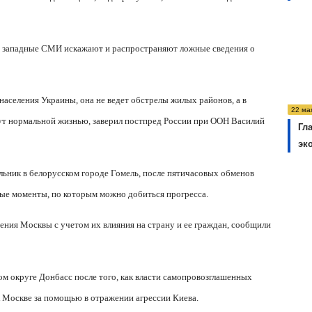
то западные СМИ искажают и распространяют ложные сведения о
населения Украины, она не ведет обстрелы жилых районов, а в
22 ма
вут нормальной жизнью, заверил постпред России при ООН Василий
Гл
эк
льник в белорусском городе Гомель, после пятичасовых обменов
ные моменты, по которым можно добиться прогресса.
ения Москвы с учетом их влияния на страну и ее граждан, сообщили
м округе Донбасс после того, как власти самопровозглашенных
 Москве за помощью в отражении агрессии Киева.