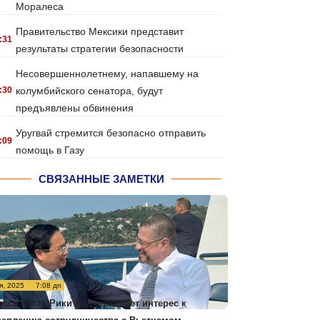
Моралеса
Правительство Мексики представит
:31
результаты стратегии безопасности
Несовершеннолетнему, напавшему на
:30
колумбийского сенатора, будут
предъявлены обвинения
Уругвай стремится безопасно отправить
:09
помощь в Газу
СВЯЗАННЫЕ ЗАМЕТКИ
я, 2025
7:08 дп
есса Коста-Рики подчеркивает интерес к