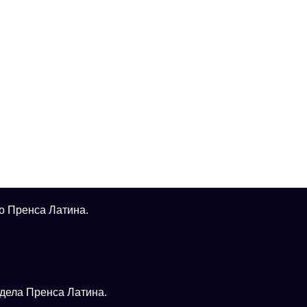
о Пренса Латина.
тдела Пренса Латина.