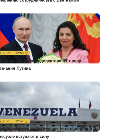
реплению сотрудничества с Вьетнамом
я, 2025
12:53 дп
карагуа поздравила директора RT после
изнания Путина
я, 2025
12:47 дп
ры по обеспечению безопасности выборов в
несуэле вступают в силу