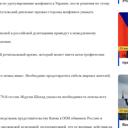
ук
и по урегулированию конфликта в Украине, после решения по этому
ртугальский дипломат призвал стороны конфликта уважать
нской и российской делегациями приведут к немедленному
ешению.
23 ма
ый региональный кризис, который может иметь катастрофические
Ни
пр
.
сто немыслима». Необходимо предотвратить гибель мирных жителей,
76-й сессии Абдулла Шахид указал на необходимость поиска всех
.
23 ма
Ме
онедельник представительство Киева в ООН обвинило Россию в
Ве
московской делегацией, подчеркнувшей, что ее военные действия на