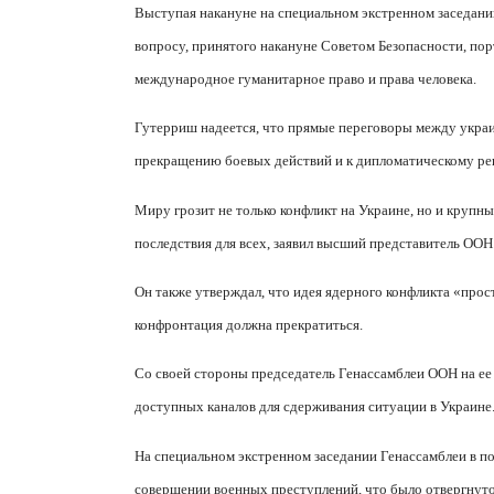
Выступая накануне на специальном экстренном заседани
вопросу, принятого накануне Советом Безопасности, по
международное гуманитарное право и права человека.
Гутерриш надеется, что прямые переговоры между украи
прекращению боевых действий и к дипломатическому р
Миру грозит не только конфликт на Украине, но и крупн
последствия для всех, заявил высший представитель ООН
Он также утверждал, что идея ядерного конфликта «про
конфронтация должна прекратиться.
Со своей стороны председатель Генассамблеи ООН на ее 
доступных каналов для сдерживания ситуации в Украине
На специальном экстренном заседании Генассамблеи в п
совершении военных преступлений, что было отвергнуто 