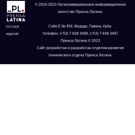
© 2016-2023 Латиноамериканское информационное
агентство Пренса Латина.
Calle E № 454, Ведадо, Гавана, Куба.
РУССКОЕ
телефон: (+53) 7 838 3496, (+53) 7 838 3497
ИЗДАНИЕ
Пренса Латина © 2023
Сайт разработан и разработан отделом развития
технического отдела Пренса Латина.