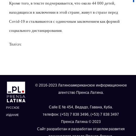
Кроме того, в тексте подчеркивается, что около 44 000 детей,
находящихся в заключении в этой стране, живут в страхе перед
Covid
-19 и сталкиваются с одиночным заключением как формой
социального дистанцирования.
Тпл/сгс
© 2016-2023 Латиноамериканское информационное
агентство Пренса Латина.
Calle E № 454, Ведадо, Гавана, Куба.
РУССКОЕ
телефон: (+53) 7 838 3496, (+53) 7 838 3497
ИЗДАНИЕ
Пренса Латина © 2023
Сайт разработан и разработан отделом развития