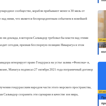
по
ународное сообщество, корабли прибывают менее в 30 миль от
те над ними, что является беспрецедентным событием в новейшей
ло ни доклада, в котором Сальвадор требовал бы власти над этими
10 ию
сходит сегодня, признав бесспорную позицию Никарагуа в этом
Пр
ко
вадора игнорирует право Гондураса на устье залива «Фонсека» и,
 океане, Манагуа подписал 27 октября 2021 года пограничный договор
лучении гондурасским народом части этого морского пространства,
10 ию
 Сальвадор сохранить эти сценарии в качестве зон мира,
Пр
пр