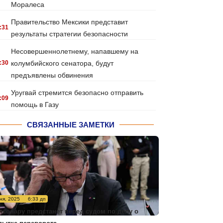
Моралеса
Правительство Мексики представит
:31
результаты стратегии безопасности
Несовершеннолетнему, напавшему на
:30
колумбийского сенатора, будут
предъявлены обвинения
Уругвай стремится безопасно отправить
:09
помощь в Газу
СВЯЗАННЫЕ ЗАМЕТКИ
ня, 2025
6:33 дп
лсонару предстанет перед судом по делу о