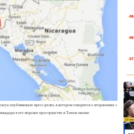
.
06
.
06
.
07
агуа опубликовало пресс-релиз, в котором говорится о вторжениях с
вадора в его морское пространство в Тихом океане.
10 ию
Бо