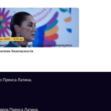
ня, 2025
6:31 дп
авительство Мексики представит результаты
ратегии безопасности
о Пренса Латина.
тдела Пренса Латина.