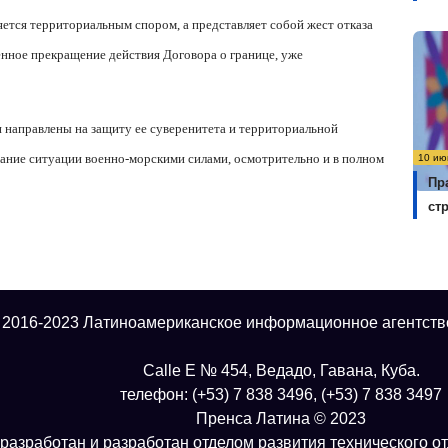
яется территориальным спором, а представляет собой жест отказа
енное прекращение действия Договора о границе, уже
и направлены на защиту ее суверенитета и территориальной
ование ситуации военно-морскими силами, осмотрительно и в полном
10 ию
Пр
ст
 2016-2023 Латиноамериканское информационное агентств
Calle E № 454, Ведадо, Гавана, Куба.
телефон: (+53) 7 838 3496, (+53) 7 838 3497
Пренса Латина © 2023
разработан и разработан отделом развития технического о