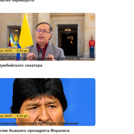
пытке переворота
ня, 2025
6:33 дп
одолжается расследование нападения на
лумбийского сенатора
ня, 2025
6:32 дп
окуратура Боливии признала обвинения
отив бывшего президента Моралеса