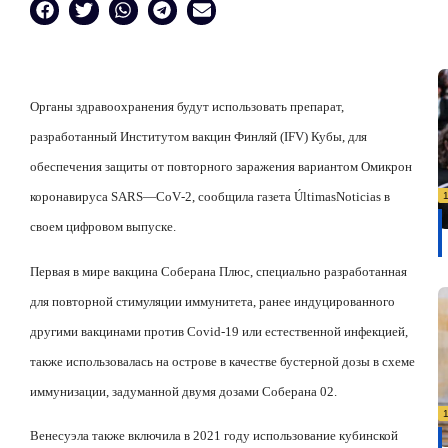
Органы здравоохранения будут использовать препарат,
разработанный Институтом вакцин Финляй (
IFV
) Кубы, для
обеспечения защиты от повторного заражения вариантом Омикрон
коронавируса
SARS
—
CoV
-2, сообщила газета Ú
ltimas
Noticias
в
своем цифровом выпуске.
Первая в мире вакцина Соберана Плюс, специально разработанная
для повторной стимуляции иммунитета, ранее индуцированного
другими вакцинами против
Covid
-19 или естественной инфекцией,
также использовалась на острове в качестве бустерной дозы в схеме
иммунизации, задуманной двумя дозами Соберана 02.
Венесуэла также включила в 2021 году использование кубинской