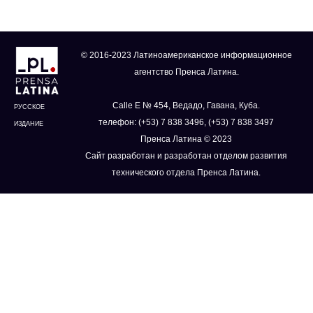
© 2016-2023 Латиноамериканское информационное
агентство Пренса Латина.
Calle E № 454, Ведадо, Гавана, Куба.
РУССКОЕ
телефон: (+53) 7 838 3496, (+53) 7 838 3497
ИЗДАНИЕ
Пренса Латина © 2023
Сайт разработан и разработан отделом развития
технического отдела Пренса Латина.