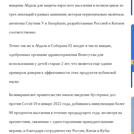
вакцины Абдала для защиты взрослого населения в полном цикле из
трех инъекций в рамках кампании, которая первоначально включала
антигены Спутник
V
и
Sinopharm
, разработанные Россией и Китаем
соответственно.
Точно так же и Абдала и Соберана 02 входят в число вакцин,
одобренных органами здравоохранения Венесуэлы для
использования у детей старше 2 лет, что является еще одним
примером доверия к эффективности этих продуктов кубинской
науки.
Боливарианское правительство начало введение бустерных доз
против
Covid
-19 в январе 2022 года, добившись иммунизации более
90 процентов населения в течение предыдущего года, несмотря на
препятствия, связанные с односторонними принудительными
мерами, и благодаря сотрудничеству России, Китая и Кубы.