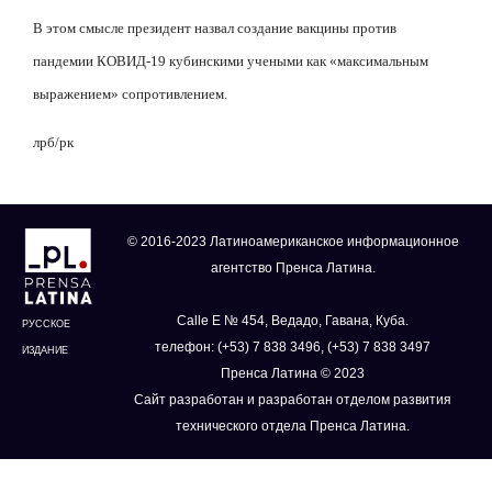
В этом смысле президент назвал создание вакцины против
пандемии КОВИД-19 кубинскими учеными как «максимальным
выражением» сопротивлением.
лрб/рк
© 2016-2023 Латиноамериканское информационное
агентство Пренса Латина.
Calle E № 454, Ведадо, Гавана, Куба.
РУССКОЕ
телефон: (+53) 7 838 3496, (+53) 7 838 3497
ИЗДАНИЕ
Пренса Латина © 2023
Сайт разработан и разработан отделом развития
технического отдела Пренса Латина.