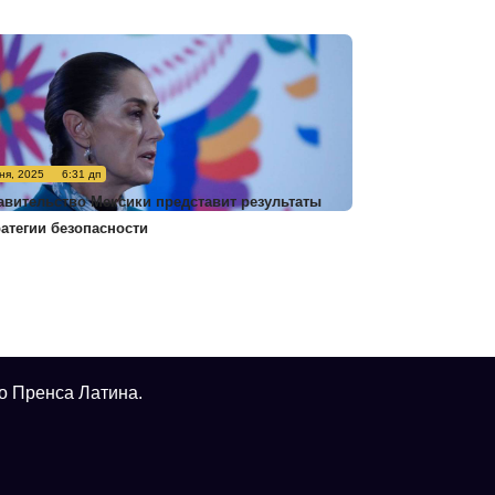
ня, 2025
6:31 дп
авительство Мексики представит результаты
ратегии безопасности
о Пренса Латина.