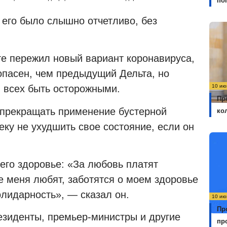
по
и его было слышно отчетливо, без
те пережил новый вариант коронавируса,
опасен, чем предыдущий Дельта, но
10 ию
л всех быть осторожными.
Пр
 прекращать применение бустерной
ко
еку не ухудшить свое состояние, если он
 его здоровье: «За любовь платят
е меня любят, заботятся о моем здоровье
олидарность», — сказал он.
10 ию
Пр
езиденты, премьер-министры и другие
пр