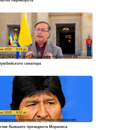
пытке переворота
ня, 2025
6:33 дп
одолжается расследование нападения на
лумбийского сенатора
ня, 2025
6:32 дп
окуратура Боливии признала обвинения
отив бывшего президента Моралеса