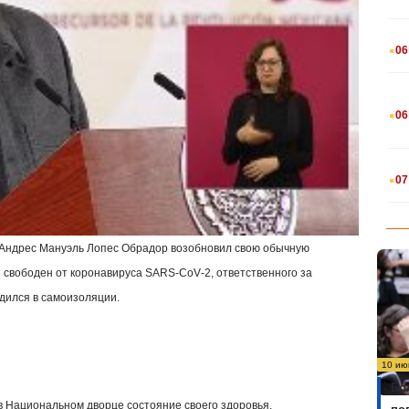
.
06
.
06
.
07
и Андрес Мануэль Лопес Обрадор возобновил свою обычную
н свободен от коронавируса
SARS
-
CoV
-2, ответственного за
дился в самоизоляции.
10 ию
Бо
 Национальном дворце состояние своего здоровья.