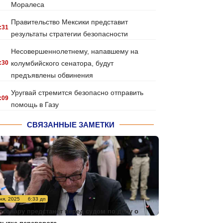
Моралеса
Правительство Мексики представит
:31
результаты стратегии безопасности
Несовершеннолетнему, напавшему на
:30
колумбийского сенатора, будут
предъявлены обвинения
Уругвай стремится безопасно отправить
:09
помощь в Газу
СВЯЗАННЫЕ ЗАМЕТКИ
ня, 2025
6:33 дп
лсонару предстанет перед судом по делу о