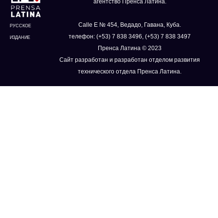
агентство Пренса Латина.
Calle E № 454, Ведадо, Гавана, Куба.
РУССКОЕ
телефон: (+53) 7 838 3496, (+53) 7 838 3497
ИЗДАНИЕ
Пренса Латина © 2023
Сайт разработан и разработан отделом развития
технического отдела Пренса Латина.