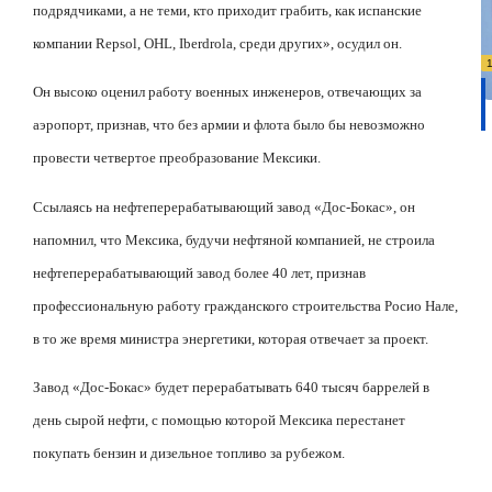
подрядчиками, а не теми, кто приходит грабить, как испанские
компании
Repsol
,
OHL
,
Iberdrola
, среди других», осудил он.
Он высоко оценил работу военных инженеров, отвечающих за
аэропорт, признав, что без армии и флота было бы невозможно
провести четвертое преобразование Мексики.
Ссылаясь на нефтеперерабатывающий завод «Дос-Бокас», он
напомнил, что Мексика, будучи нефтяной компанией, не строила
нефтеперерабатывающий завод более 40 лет, признав
профессиональную работу гражданского строительства Росио Нале,
в то же время министра энергетики, которая отвечает за проект.
Завод «Дос-Бокас» будет перерабатывать 640 тысяч баррелей в
день сырой нефти, с помощью которой Мексика перестанет
покупать бензин и дизельное топливо за рубежом.