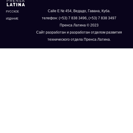
Calle E № 454, Ведадо, Гавана, Куба.
РУССКОЕ
телефон: (+53) 7 838 3496, (+53) 7 838 3497
ИЗДАНИЕ
Пренса Латина © 2023
Сайт разработан и разработан отделом развития
технического отдела Пренса Латина.