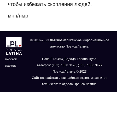
чтобы избежать скопления людей.
мнп/нмр
© 2016-2023 Латиноамериканское информационное
агентство Пренса Латина.
Calle E № 454, Ведадо, Гавана, Куба.
РУССКОЕ
телефон: (+53) 7 838 3496, (+53) 7 838 3497
ИЗДАНИЕ
Пренса Латина © 2023
Сайт разработан и разработан отделом развития
технического отдела Пренса Латина.