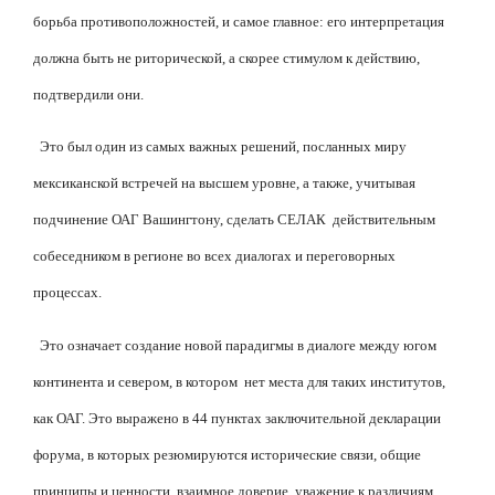
борьба противоположностей, и самое главное: его интерпретация
должна быть не риторической, а скорее стимулом к
действию,
подтвердили они.
Это был один из самых важных решений, посланных миру
мексиканской встречей на высшем уровне, а также, учитывая
подчинение ОАГ Вашингтону, сделать СЕЛАК
действительным
собеседником в регионе во всех диалогах и переговорных
процессах.
Это означает создание новой парадигмы в диалоге между югом
континента и севером, в котором
нет места для таких институтов,
как ОАГ. Это выражено в 44 пунктах заключительной декларации
форума, в которых резюмируются исторические связи, общие
принципы и ценности, взаимное доверие, уважение к различиям,