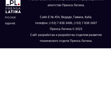
агентство Пренса Латина.
Calle E № 454, Ведадо, Гавана, Куба.
РУССКОЕ
телефон: (+53) 7 838 3496, (+53) 7 838 3497
ИЗДАНИЕ
Пренса Латина © 2023
Сайт разработан и разработан отделом развития
технического отдела Пренса Латина.