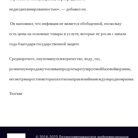
недисциплинированностью», — добавил он.
Он напомнил, что инфляция не является обобщенной, поскольку
есть цены на основные товары и услуги, которые не росли с начала
года благодаря государственной защите.
Среди
прочего
,
он
упомянул
электричество
,
воду
,
газ
,
розничную
продажу
топлива
и
продукты
регулируемой
базовой
корзины
,
несмотря
на
рост
некоторых
из
этих
направлений
на
международном
рынке
.
Тпл/кмг
© 2016-2023 Латиноамериканское информационное