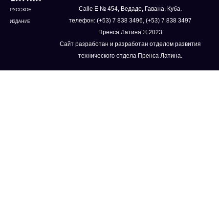
Calle E № 454, Ведадо, Гавана, Куба.
РУССКОЕ
телефон: (+53) 7 838 3496, (+53) 7 838 3497
ИЗДАНИЕ
Пренса Латина © 2023
Сайт разработан и разработан отделом развития
технического отдела Пренса Латина.