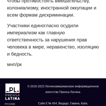
чтобы противостоять вмешательству,
колониализму, иностранной оккупации и
всем формам дискриминации.
Участники единогласно осудили
империализм как главную
ответственность за нарушения прав
человека в мире, неравенство, изоляцию
и бедность.
мнп
/
рк
© 2016-2023 Латиноамериканское информационное
агентство Пренса Латина.
Calle E № 454, Ведадо, Гавана, Куба.
РУССКОЕ