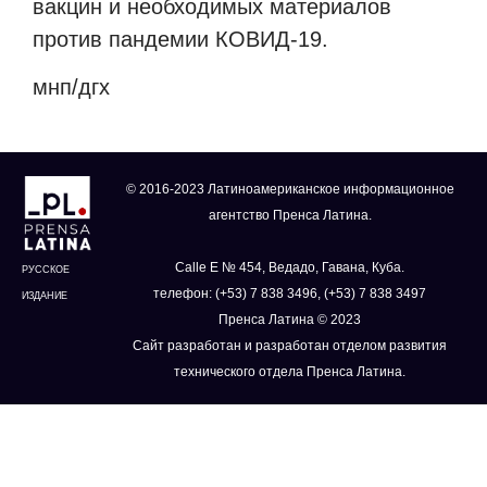
вакцин и необходимых материалов
против пандемии КОВИД-19.
мнп/дгх
© 2016-2023 Латиноамериканское информационное
агентство Пренса Латина.
Calle E № 454, Ведадо, Гавана, Куба.
РУССКОЕ
телефон: (+53) 7 838 3496, (+53) 7 838 3497
ИЗДАНИЕ
Пренса Латина © 2023
Сайт разработан и разработан отделом развития
технического отдела Пренса Латина.