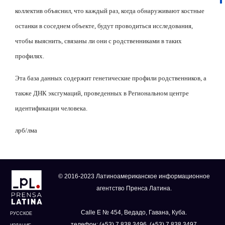
коллектив объяснил, что каждый раз, когда обнаруживают костные
останки в соседнем объекте, будут проводиться исследования,
чтобы выяснить, связаны ли они с родственниками в таких
профилях.
Эта база данных содержит генетические профили родственников, а
также ДНК эксгумаций, проведенных в Региональном центре
идентификации человека.
лрб/лма
© 2016-2023 Латиноамериканское информационное
агентство Пренса Латина.
Calle E № 454, Ведадо, Гавана, Куба.
РУССКОЕ
телефон: (+53) 7 838 3496, (+53) 7 838 3497