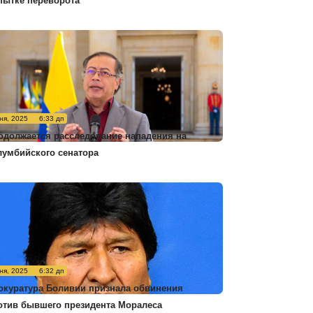
пытке переворота
ня, 2025
6:33 дп
одолжается расследование нападения на
лумбийского сенатора
ня, 2025
6:32 дп
окуратура Боливии признала обвинения
отив бывшего президента Моралеса