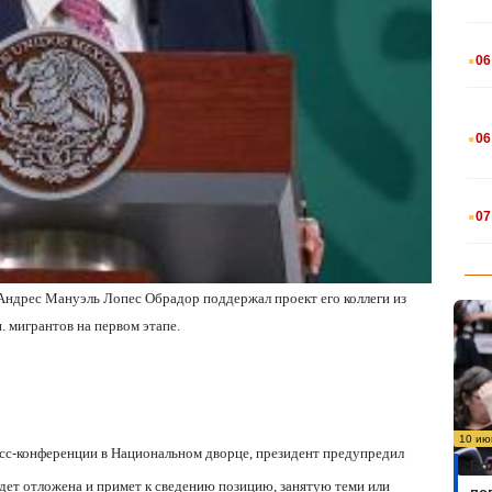
.
06
.
06
.
07
Андрес Мануэль Лопес Обрадор поддержал проект его коллеги из
 мигрантов на первом этапе.
10 ию
сс-конференции в Национальном дворце, президент предупредил
Бо
дет отложена и примет к сведению позицию, занятую теми или