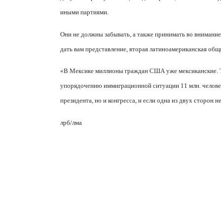
иными партиями.
Они не должны забывать, а также принимать во внимание
дать вам представление, вторая латиноамериканская общ
«В Мексике миллионы граждан США уже мексиканские. Т
упорядочению иммиграционной ситуации 11 млн. человек
президента, но и конгресса, и если одна из двух сторон н
лрб/лма