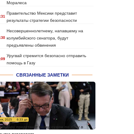
Моралеса
Правительство Мексики представит
:31
результаты стратегии безопасности
Несовершеннолетнему, напавшему на
:30
колумбийского сенатора, будут
предъявлены обвинения
Уругвай стремится безопасно отправить
:09
помощь в Газу
СВЯЗАННЫЕ ЗАМЕТКИ
ня, 2025
6:33 дп
лсонару предстанет перед судом по делу о