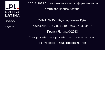
© 2016-2023 Латиноамериканское информационное
агентство Пренса Латина.
Calle E № 454, Ведадо, Гавана, Куба.
РУССКОЕ
телефон: (+53) 7 838 3496, (+53) 7 838 3497
ИЗДАНИЕ
Пренса Латина © 2023
Сайт разработан и разработан отделом развития
технического отдела Пренса Латина.