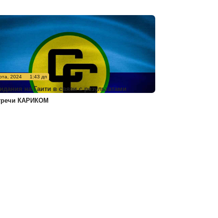
рта, 2024
1:43 дп
идания на Гаити в связи с результатами
тречи КАРИКОМ