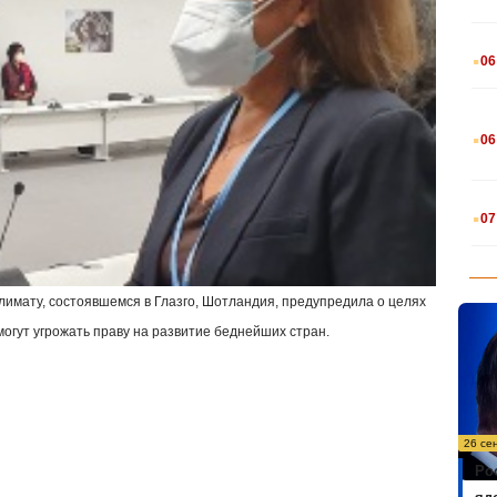
.
06
.
06
.
07
климату, состоявшемся в Глазго, Шотландия, предупредила о целях
огут угрожать праву на развитие беднейших стран.
26 се
Ро