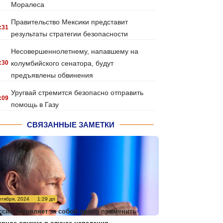
Моралеса
Правительство Мексики представит
:31
результаты стратегии безопасности
Несовершеннолетнему, напавшему на
:30
колумбийского сенатора, будут
предъявлены обвинения
Уругвай стремится безопасно отправить
:09
помощь в Газу
СВЯЗАННЫЕ ЗАМЕТКИ
нтября, 2024
1:29 дп
ссия оставляет за собой право применить