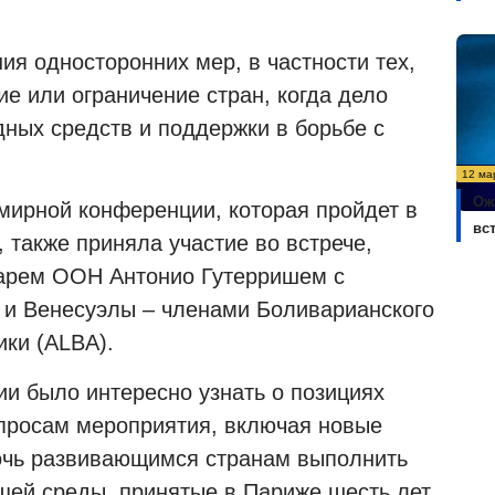
я односторонних мер, в частности тех,
е или ограничение стран, когда дело
ных средств и поддержки в борьбе с
12 ма
Ож
емирной конференции, которая пройдет в
вс
 также приняла участие во встрече,
арем ООН Антонио Гутерришем с
 и Венесуэлы – членами Боливарианского
ки (
ALBA
).
и было интересно узнать о позициях
просам мероприятия, включая новые
очь развивающимся странам выполнить
щей среды, принятые в Париже шесть лет