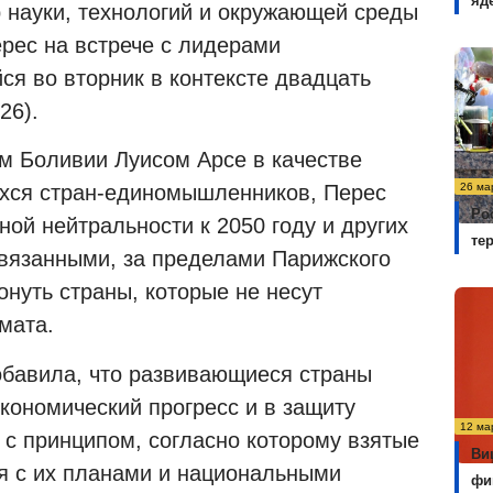
яд
 науки, технологий и окружающей среды
ерес на встрече с лидерами
ся во вторник в контексте двадцать
26).
ом Боливии Луисом Арсе в качестве
26 ма
хся стран-единомышленников, Перес
Ро
ной нейтральности к 2050 году и других
те
авязанными, за пределами Парижского
онуть страны, которые не несут
мата.
обавила, что развивающиеся страны
кономический прогресс и в защиту
12 ма
и с принципом, согласно которому взятые
Ви
ся с их планами и национальными
фи