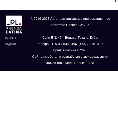
© 2016-2023 Латиноамериканское информационное
агентство Пренса Латина.
Calle E № 454, Ведадо, Гавана, Куба.
РУССКОЕ
телефон: (+53) 7 838 3496, (+53) 7 838 3497
ИЗДАНИЕ
Пренса Латина © 2023
Сайт разработан и разработан отделом развития
технического отдела Пренса Латина.