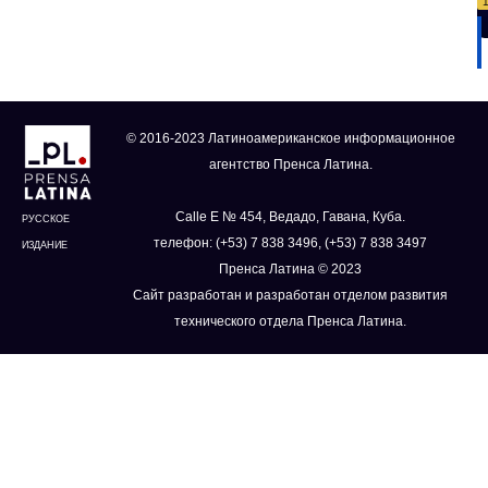
© 2016-2023 Латиноамериканское информационное
агентство Пренса Латина.
Calle E № 454, Ведадо, Гавана, Куба.
РУССКОЕ
телефон: (+53) 7 838 3496, (+53) 7 838 3497
ИЗДАНИЕ
Пренса Латина © 2023
Сайт разработан и разработан отделом развития
технического отдела Пренса Латина.