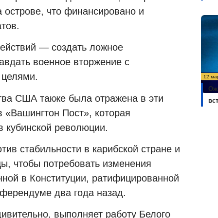
а острове, что финансировано и
тов.
действий — создать ложное
равдать военное вторжение с
 целями.
12 ма
Ож
тва США также была отражена в эти
вс
в «Вашингтон Пост», которая
в кубинской революции.
тив стабильности в карибской стране и
цы, чтобы потребовать изменения
нной в Конституции, ратифицированной
ферендуме два года назад.
дивительно, выполняет работу Белого