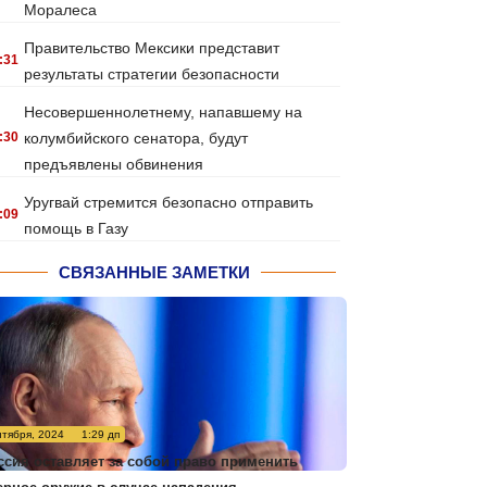
Моралеса
Правительство Мексики представит
:31
результаты стратегии безопасности
Несовершеннолетнему, напавшему на
:30
колумбийского сенатора, будут
предъявлены обвинения
Уругвай стремится безопасно отправить
:09
помощь в Газу
СВЯЗАННЫЕ ЗАМЕТКИ
нтября, 2024
1:29 дп
ссия оставляет за собой право применить