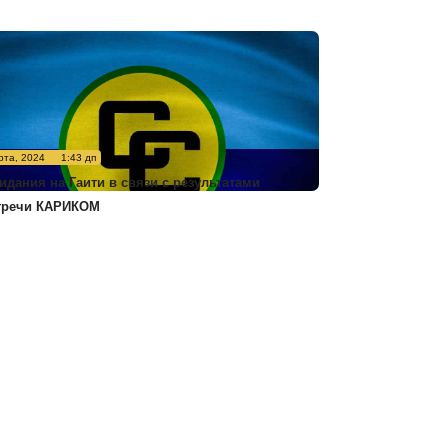
рта, 2024
1:43 дп
идания на Гаити в связи с результатами
тречи КАРИКОМ