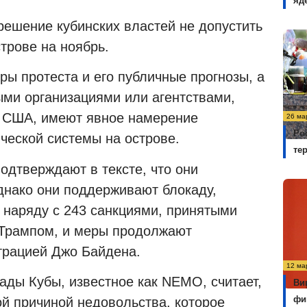
яд
решение кубинских властей не допустить
трове на ноябрь.
оры протеста и его публичные прогнозы, а
ыми организациями или агентствами,
 США, имеют явное намерение
26 ма
Ро
ческой системы на острове.
те
одтверждают в тексте, что они
днако они поддерживают блокаду,
 наряду с 243 санкциями, принятыми
Трампом, и меры продолжают
трацией Джо Байдена.
12 ма
ады Кубы, известное как
NEMO
, считает,
Ви
фи
ой причиной недовольства, которое