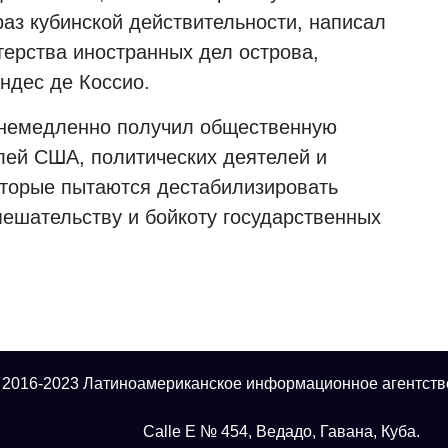
з кубинской действительности, написал
терства иностранных дел острова,
ндес де Коссио.
 немедленно получил общественную
лей США, политических деятелей и
оторые пытаются дестабилизировать
мешательству и бойкоту государственных
 2016-2023 Латиноамериканское информационное агентств
Calle E № 454, Ведадо, Гавана, Куба.