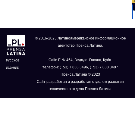
© 2016-2023 Латиноамериканское информационное
агентство Пренса Латина.
Calle E № 454, Ведадо, Гавана, Куба.
РУССКОЕ
телефон: (+53) 7 838 3496, (+53) 7 838 3497
ИЗДАНИЕ
Пренса Латина © 2023
Сайт разработан и разработан отделом развития
технического отдела Пренса Латина.