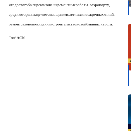
что
до
этого
были
реализованы
ремонтные
работы
в
аэропорту
,
среди
которых
выделяется
мощение
взлетных
и
посадочных
линий
,
ремонт
салонов
ожидания
и
строительство
новой
башни
контроля
.
Тпл
/
ACN