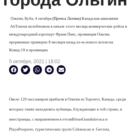
Ольгин, Куба, 4 октября
(Пренса Латина)
Канадская авиалиния
Air
Transat
возобновила в начале этого месяца коммерческие рейсы в
международный аэропорт Франк Паис, провинция Ольгин,
прерванные примерно 8 месяцев назад из-за нового всплеска
Ковид-19 в провинции.
5 октября, 2021 | 18:02
Около 120 пассажиров прибыли в Ольгин из Торонто, Канада, среди
которых также находились кубинцы, блуждающие в той стране, и
иностранцы, с направлением в отели
Brisas
Guardalavaca
и
Playa
Pesquero
, туристических групп
Cubanacan
и
Gaviota
,