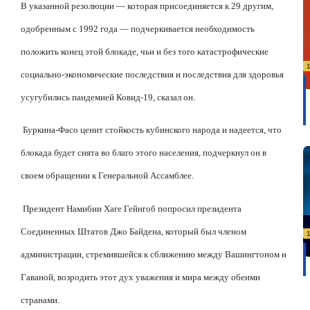
В указанной резолюции — которая присоединяется к 29 другим,
одобренным с 1992 года — подчеркивается необходимость
положить конец этой блокаде, чьи и без того катастрофические
социально-экономические последствия и последствия для здоровья
усугубились пандемией Ковид-19, сказал он.
Буркина-Фасо ценит стойкость кубинского народа и надеется, что
блокада будет снята во благо этого населения, подчеркнул он в
своем обращении к Генеральной Ассамблее.
Президент Намибии Хаге Гейнгоб попросил президента
Соединенных Штатов Джо Байдена, который был членом
администрации, стремившейся к сближению между Вашингтоном и
Гаваной, возродить этот дух уважения и мира между обеими
странами.