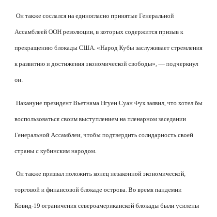
Он также сослался на единогласно принятые Генеральной
Ассамблеей ООН резолюции, в которых содержится призыв к
прекращению блокады США. «Народ Кубы заслуживает стремления
к развитию и достижения экономической свободы», — подчеркнул
он.
Накануне президент Вьетнама Нгуен Суан Фук заявил, что хотел бы
воспользоваться своим выступлением на пленарном заседании
Генеральной Ассамблеи, чтобы подтвердить солидарность своей
страны с кубинским народом.
Он также призвал положить конец незаконной экономической,
торговой и финансовой блокаде острова. Во время пандемии
Ковид-19 ограничения североамериканской блокады были усилены