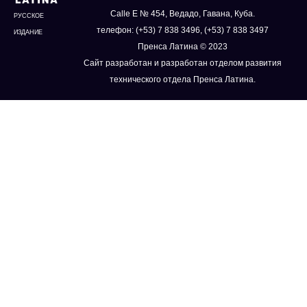
Calle E № 454, Ведадо, Гавана, Куба.
РУССКОЕ
телефон: (+53) 7 838 3496, (+53) 7 838 3497
ИЗДАНИЕ
Пренса Латина © 2023
Сайт разработан и разработан отделом развития
технического отдела Пренса Латина.