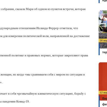
яд
обрании, сказала Мари об одном из пунктов встречи, которая
еждународным отношениям Иоланда Феррер отметила, что
м для измерения политической воли, направленной на достижение
26 ма
Ро
те
ственной политике и правовых нормах, которые закрепляют права
у женщин, но когда «мы сравниваем себя с миром по ситуации и
».
12 ма
ключает в себя чрезвычайную климатическую ситуацию, борьбу с
Ви
ы пандемии Ковид-19.
фи