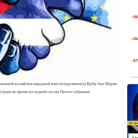
.
06
.
06
.
07
ональной ассамблеи народной власти (парламента) Кубы Ана Мария
стране во время последней сессии Пятого собрания
26 се
Ро