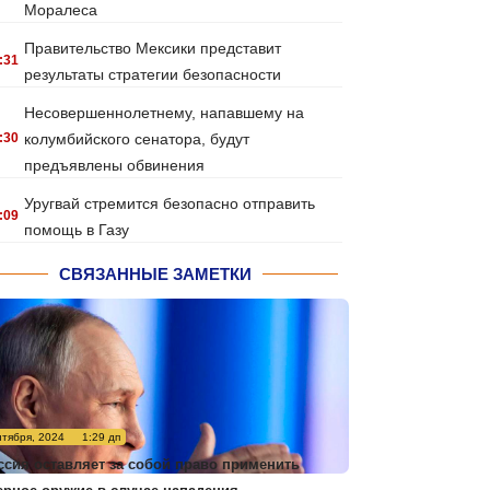
Моралеса
Правительство Мексики представит
:31
результаты стратегии безопасности
Несовершеннолетнему, напавшему на
:30
колумбийского сенатора, будут
предъявлены обвинения
Уругвай стремится безопасно отправить
:09
помощь в Газу
СВЯЗАННЫЕ ЗАМЕТКИ
нтября, 2024
1:29 дп
ссия оставляет за собой право применить