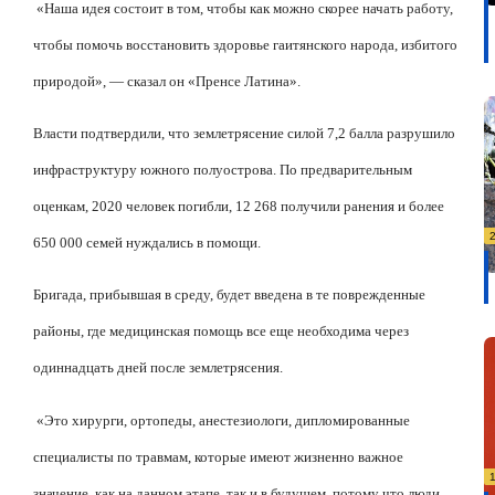
«Наша идея состоит в том, чтобы как можно скорее начать работу,
чтобы помочь восстановить здоровье гаитянского народа, избитого
природой», — сказал он «Пренсе Латина».
Власти подтвердили, что землетрясение силой 7,2 балла разрушило
инфраструктуру южного полуострова. По предварительным
оценкам, 2020 человек погибли, 12 268 получили ранения и более
650 000 семей нуждались в помощи.
Бригада, прибывшая в среду, будет введена в те поврежденные
районы, где медицинская помощь все еще необходима через
одиннадцать дней после землетрясения.
«Это хирурги, ортопеды, анестезиологи, дипломированные
специалисты по травмам, которые имеют жизненно важное
значение, как на данном этапе, так и в будущем, потому что люди