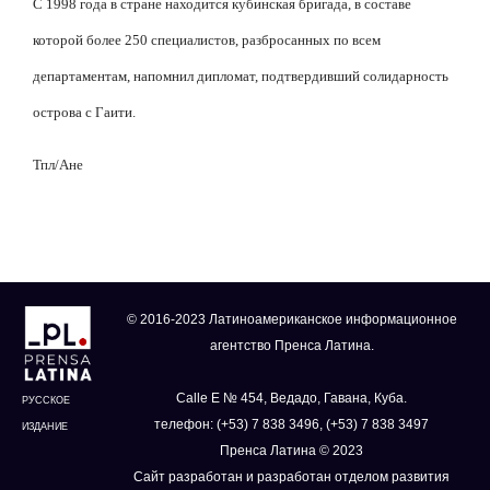
С 1998 года в стране находится кубинская бригада, в составе
которой более 250 специалистов, разбросанных по всем
департаментам, напомнил дипломат, подтвердивший солидарность
острова с Гаити.
Тпл/Ане
© 2016-2023 Латиноамериканское информационное
агентство Пренса Латина.
Calle E № 454, Ведадо, Гавана, Куба.
РУССКОЕ
телефон: (+53) 7 838 3496, (+53) 7 838 3497
ИЗДАНИЕ
Пренса Латина © 2023
Сайт разработан и разработан отделом развития