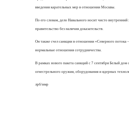
введения карательных мер в отношении Москвы.
По его словам, дело Навального носит чисто внутренний 
правительство без наличия доказательств.
Он также счел санкции в отношении «Северного потока 
нормальные отношения сотрудничества.
В рамках нового пакета санкций с 7 сентября Белый дом
огнестрельного оружия, оборудования и ядерных технол
лрб/имр