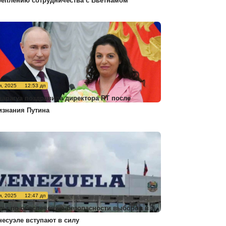
реплению сотрудничества с Вьетнамом
я, 2025
12:53 дп
карагуа поздравила директора RT после
изнания Путина
я, 2025
12:47 дп
ры по обеспечению безопасности выборов в
несуэле вступают в силу