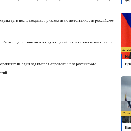
ук
характер, и несправедливо привлекать к ответственности российское
— 2» нерациональными и предупредил об их негативном влиянии на
23 ма
Ни
 ограничит на один год импорт определенного российского
пр
огий.
23 ма
Ме
Ве