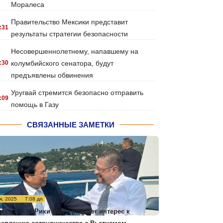
Моралеса
Правительство Мексики представит
:31
результаты стратегии безопасности
Несовершеннолетнему, напавшему на
:30
колумбийского сенатора, будут
предъявлены обвинения
Уругвай стремится безопасно отправить
:09
помощь в Газу
СВЯЗАННЫЕ ЗАМЕТКИ
я, 2025
7:08 дп
есса Коста-Рики подчеркивает интерес к