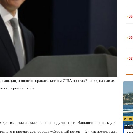
.
06
.
06
.
07
ие санкции, принятые правительством США против России, назвав их
ия северной страны.
9 июн
 дел, выразил сожаление по поводу того, что Вашингтон использует
Пр
льного и проект газопровода «Северный поток — 2» как предлог для