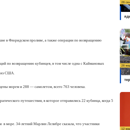
26 се
Ро
яд
ие в Флоридском проливе, а также операции по возвращению
ций по возвращению кубинцев, в том числе одна с Каймановых
26 ма
Ро
0 из США.
те
щены морем и 288 — самолетом, всего 763 человека.
рагического путешествия, в которое отправились 22 кубинца, когда 5
ли
в море. 34-летний Марлин Лелибре сказала, что участники
12 ма