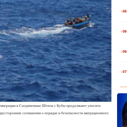
.
06
.
06
.
06
.
07
ой миграции в Соединенные Штаты с Кубы продолжают уносить
т двусторонние соглашения о порядке и безопасности миграционного