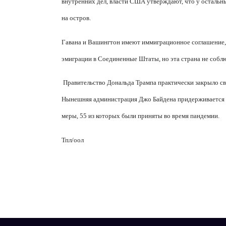
внутренних дел, власти США утверждают, что у остальны
на остров.
Гавана и Вашингтон имеют иммиграционное соглашение, 
эмиграции в Соединенные Штаты, но эта страна не соблю
Правительство Дональда Трампа практически закрыло сво
Нынешняя администрация Джо Байдена придерживается то
меры, 55 из которых были приняты во время пандемии.
Тпл/оол