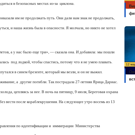
одиться в безопасных местах из-за
циклона.
Ви
фи
иказали им не продолжать путь. Они дали нам знак не продолжать,
ться, и наша жизнь была в опасности. Я молчала, но никто не хотел
етов, а у нас было еще три», — сказала она. И добавила: мы пошли
талась
под лодкой, чтобы спастись, потому что я не умею плавать.
12 ма
Ож
путался в синем брезенте, который мы везли, и он не выжил.
вс
ыживание, а
другие погибли. Так пострадала 27-летняя Ярица Дариас.
 холода, цепляясь за нее. В ночь на пятницу, 9 июля, Береговая охрана
ез вести после кораблекрушения. На следующее утро восемь из 13
правления по идентификации и
иммиграции
Министерства