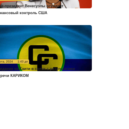
це-президент Венесуэлы осуждает
нансовый контроль США
рта, 2024
1:43 дп
идания на Гаити в связи с результатами
тречи КАРИКОМ