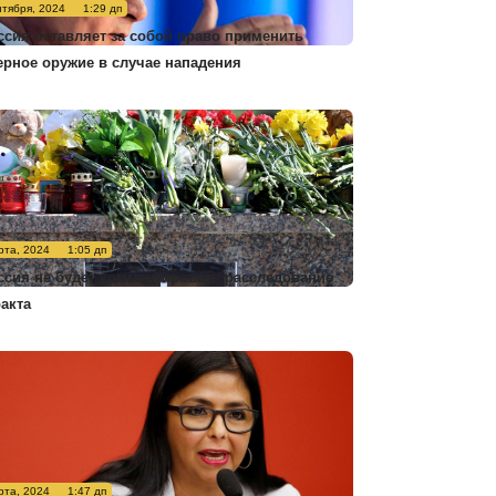
нтября, 2024
1:29 дп
ссия оставляет за собой право применить
ерное оружие в случае нападения
рта, 2024
1:05 дп
ссия не будет комментировать расследование
ракта
рта, 2024
1:47 дп