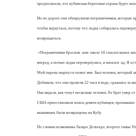
предполагали, что кубинская береговая охрана будет нах
Но по дороге они обнаружили пограничников, которые пр
чтобы вернуться, потому что лодка собиралась переверну
возвращаться.
«Пограничники бросили
нам
около 10 спасательных жил
вперед, а ночью лодка перевернулась, и начался
ад. Я ос
Мой парень нырнул и помог мне. Был человек, который за
Добавила, что они провели 22 часа в воде, сражаясь за в
Она видела, как тонут несколько человек. Ее брат умер от
США приостановила поиск девяти кубинцев, пропавших б
выживших были возвращены на Кубу.
По словам полковника Лазаро Дельгадо, второго главы У