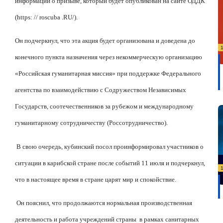
информации о призыве, который будет опубликован на сайте ОДДК
(https: // roscuba .RU/).
Он подчеркнул, что эта акция будет организована и доведена до
конечного пункта назначения через некоммерческую организацию
«Российская гуманитарная миссия» при поддержке Федерального
агентства по взаимодействию с Содружеством Независимых
Государств, соотечественников за рубежом и международному
гуманитарному сотрудничеству (Россотрудничество).
В свою очередь, кубинский посол проинформировал участников о
ситуации в карибской стране после событий 11 июля и подчеркнул,
что в настоящее время в стране царят мир и спокойствие.
Он пояснил, что продолжаются нормальная производственная
деятельность и работа учреждений страны
в рамках санитарных