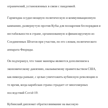
ограничений, установленных в связи с пандемией.
Гармендиа осудил мощную политическую и коммуникационную
кампанию, развернутую против Кубы для поощрения беспорядков и
нестабильности в стране, организованную и финансируемую из
Соединенных Штатов при участии, по его словам, политического
аппарата Флориды.
Он подчеркнул, что такие маневры являются дополнением к
экономическому давлению, оказываемому правительством США,
как никогда раньше, с целью уничтожить кубинскую революцию в
то время, когда карибская страна страдает от многомерных
последствий Covid-19.
Кубинский дипломат обратил внимание на высокую