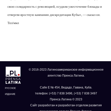
свою солидарность с революцией, осудили ужесточение блокады и
отвергли яростную кампанию дискредитации Кубы», — сказал он.
Тпл/ммл
© 2016-2023 Латиноамериканское информационное
агентство Пренса Латина.
Calle E № 454, Ведадо, Гавана, Куба.
РУССКОЕ
телефон: (+53) 7 838 3496, (+53) 7 838 3497
ИЗДАНИЕ
Пренса Латина © 2023
Сайт разработан и разработан отделом развития