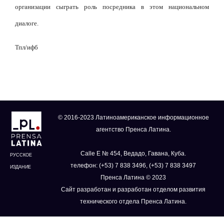
организации сыграть роль посредника в этом национальном
диалоге.
Тпл/ифб
© 2016-2023 Латиноамериканское информационное
агентство Пренса Латина.
Calle E № 454, Ведадо, Гавана, Куба.
РУССКОЕ
телефон: (+53) 7 838 3496, (+53) 7 838 3497
ИЗДАНИЕ
Пренса Латина © 2023
Сайт разработан и разработан отделом развития
технического отдела Пренса Латина.