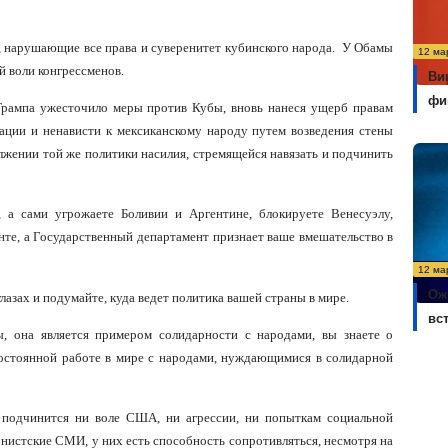
нарушающие все права и суверенитет кубинского народа.
У Обамы
12 ма
й воли конгрессменов.
Ви
фи
Трампа ужесточило меры против Кубы, вновь нанеся ущерб правам
нации и ненависти к мексиканскому народу путем возведения стены
лжении той же политики насилия, стремящейся навязать и подчинить
, а сами угрожаете Боливии и Аргентине, блокируете Венесуэлу,
те, а Государственный департамент признает ваше вмешательство в
12 ма
Ож
глазах и подумайте, куда ведет политика вашей страны в мире.
вс
ы, она является примером солидарности с народами, вы знаете о
постоянной работе в мире с народами, нуждающимися в солидарной
е подчинится ни воле США, ни агрессии, ни попыткам социальной
монистские СМИ, у них есть способность сопротивляться, несмотря на