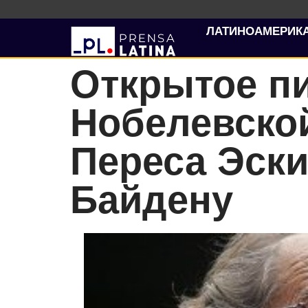
ЛАТИНОАМЕРИК
Открытое п
Нобелевско
Переса Эск
Байдену