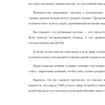
все агрессии вашего правительства, это достойный наро
Человечество переживает смутные и болезненные
страны, причем больше всего страдают бедные. Продолж
человечества» за весь ущерб, причиняемый им жизни люд
Вы говорите, что кубинская система — это «несосто
Куба терпела несправедливую блокаду и что правит
господствовать над Кубой.
Если вы хотите внести свой вклад в дело мира и ед
положить конец угнетающей политике вашей страны и пос
Люди и народы помнят, а память освещает настоящее,
сеять с закрытыми кулаками, чтобы сеять, нужно раскрыт
Надеюсь, что вы сможете прочитать это письмо и
надеются, что народ США и всего мира потребует сняти
волей народа и его участием в роли действующих лиц и 