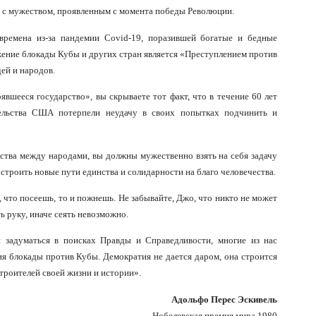
д с мужеством, проявленным с момента победы Революции.
 времена из-за пандемии
Covid
-19, поразившей богатые и бедные
ение блокады Кубы и других стран является «Преступлением против
ей и народов.
явшееся государство», вы скрываете тот факт, что в течение 60 лет
ельства США потерпели неудачу в своих попытках подчинить и
инства между народами, вы должны мужественно взять на себя задачу
троить новые пути единства и солидарности на благо человечества.
 что посеешь, то и пожнешь. Не забывайте, Джо, что никто не может
ь руку, иначе сеять невозможно.
 задуматься в поисках Правды и Справедливости, многие из нас
я блокады против Кубы. Демократия не дается даром, она строится
строителей своей жизни и истории».
Адольфо Перес Эскивель
Нобелевская премия мира 1980