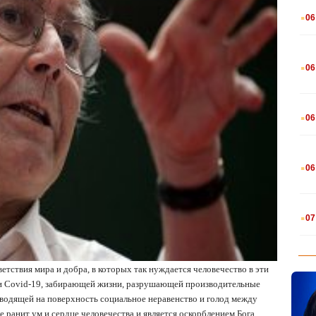
.
06
.
06
.
06
.
06
.
07
етствия мира и добра, в которых так нуждается человечество в эти
и
Covid
-19, забирающей жизни, разрушающей производительные
водящей на поверхность социальное неравенство и голод между
 ранит ум и сердце человечества и является оскорблением Бога.