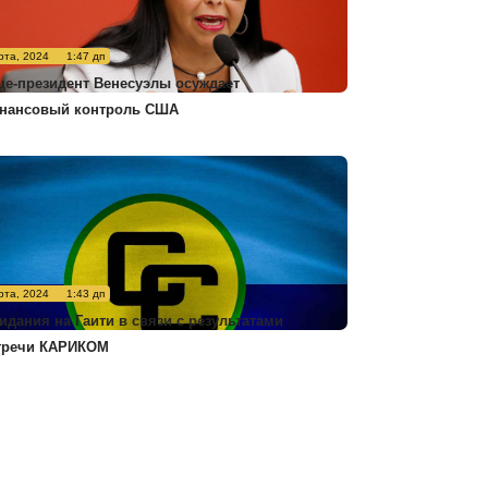
рта, 2024
1:47 дп
це-президент Венесуэлы осуждает
нансовый контроль США
рта, 2024
1:43 дп
идания на Гаити в связи с результатами
тречи КАРИКОМ