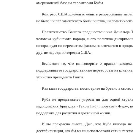
американской базе на территории Кубы.
Конгресс США должен отменить репрессивные меры, 
не было ни парламентского большинства, ни политическо
Правительство Вашего предшественника Дональда 
человека кубинского народа, и его политика дискрими
позора, судя по пережитым фактам, заключается в продо
другие народы интересам США.
Беспокоит то, что вы говорите о правах человека
поддерживаете государственные перевороты на континен
убийство президента Гаити.
Как глава государства, посмотрите на бревно в своих 
Куба не представляет угрозы ни для одной стран
медицинских бригадах «Генри Риб», проекте «Чудо», 
поддержке для развития и достойной жизни.
И вы прекрасно знаете, Джо, что Куба никогда н
дестабилизации, как бы вы ни использовали сети и геге