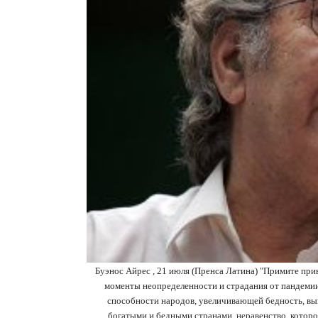
Буэнос Айрес , 21 июля (Пренса Латина)
"Примите прив
моменты неопределенности и страдания от пандеми
способности народов, увеличивающей бедность, вы
богатыми и бедными странами, неравенство, которое