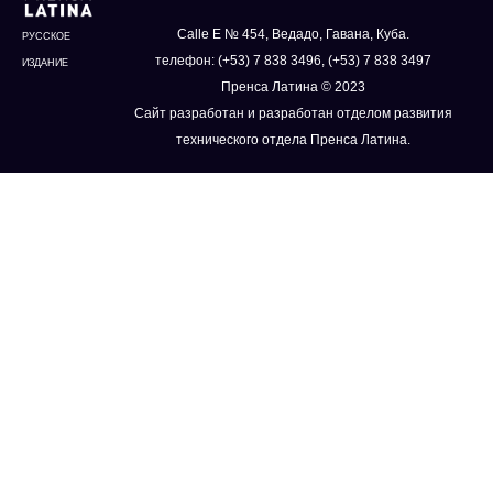
Calle E № 454, Ведадо, Гавана, Куба.
РУССКОЕ
телефон: (+53) 7 838 3496, (+53) 7 838 3497
ИЗДАНИЕ
Пренса Латина © 2023
Сайт разработан и разработан отделом развития
технического отдела Пренса Латина.