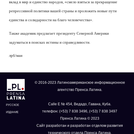
вклад в мир и единство народов, «смело взяться за прекращение
репрессивной политики вашей страны и проложить новые пути
единства и солидарности на благо человечества».
Также академик предлагает президенту Северной Америки
задуматься в поисках истины и справедливости.
лрб/маи
© 2016-2023 Латиноамериканское информационное
агентство Пренса Латина.
Calle E № 454, Ведадо, Гавана, Куба.
РУССКОЕ
телефон: (+53) 7 838 3496, (+53) 7 838 3497
ИЗДАНИЕ
Пренса Латина © 2023
Сайт разработан и разработан отделом развития
технического отдела Пренса Латина.