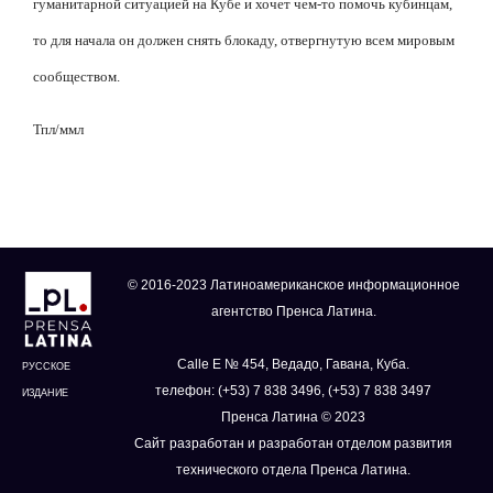
гуманитарной ситуацией на Кубе и хочет чем-то помочь кубинцам,
то для начала он должен снять блокаду, отвергнутую всем мировым
сообществом.
Тпл/ммл
© 2016-2023 Латиноамериканское информационное
агентство Пренса Латина.
Calle E № 454, Ведадо, Гавана, Куба.
РУССКОЕ
телефон: (+53) 7 838 3496, (+53) 7 838 3497
ИЗДАНИЕ
Пренса Латина © 2023
Сайт разработан и разработан отделом развития
технического отдела Пренса Латина.