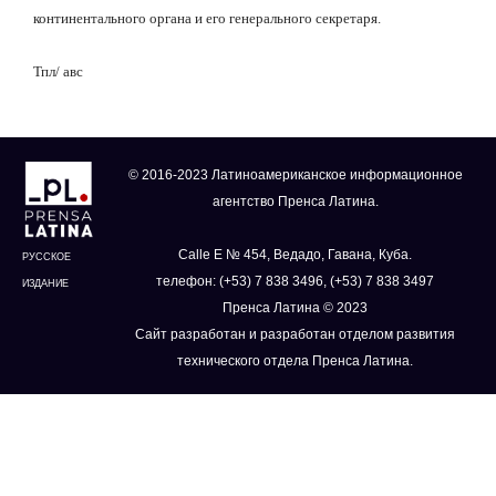
континентального органа и его генерального секретаря.
Тпл/ авс
© 2016-2023 Латиноамериканское информационное
агентство Пренса Латина.
Calle E № 454, Ведадо, Гавана, Куба.
РУССКОЕ
телефон: (+53) 7 838 3496, (+53) 7 838 3497
ИЗДАНИЕ
Пренса Латина © 2023
Сайт разработан и разработан отделом развития
технического отдела Пренса Латина.