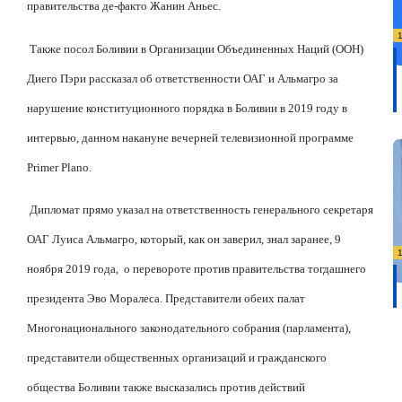
правительства де-факто Жанин Аньес.
Также посол Боливии в Организации Объединенных Наций (ООН)
Диего Пэри рассказал об ответственности ОАГ и Альмагро за
нарушение конституционного порядка в Боливии в 2019 году в
интервью, данном накануне вечерней телевизионной программе
Primer Plano.
Дипломат прямо указал на ответственность генерального секретаря
ОАГ Луиса Альмагро, который, как он заверил, знал заранее, 9
ноября 2019 года,
о перевороте против правительства тогдашнего
президента Эво Моралеса. Представители обеих палат
Многонационального законодательного собрания (парламента),
представители общественных организаций и гражданского
общества Боливии также высказались против действий