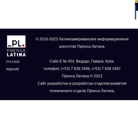
© 2016-2023 Латиноамериканское информационное
агентство Пренса Латина.
Calle E № 454, Ведадо, Гавана, Куба.
РУССКОЕ
телефон: (+53) 7 838 3496, (+53) 7 838 3497
ИЗДАНИЕ
Пренса Латина © 2023
Сайт разработан и разработан отделом развития
технического отдела Пренса Латина.