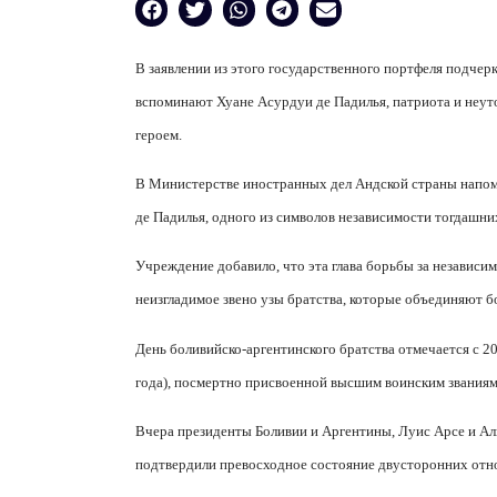
В заявлении из этого государственного портфеля подчер
вспоминают Хуане Асурдуи де Падилья, патриота и неут
героем.
В Министерстве иностранных дел Андской страны напом
де Падилья, одного из символов независимости тогдашни
Учреждение добавило, что эта глава борьбы за независи
неизгладимое звено узы братства, которые объединяют б
День боливийско-аргентинского братства отмечается с 2
года), посмертно присвоенной высшим воинским званиям
Вчера президенты Боливии и Аргентины, Луис Арсе и Ал
подтвердили превосходное состояние двусторонних отн