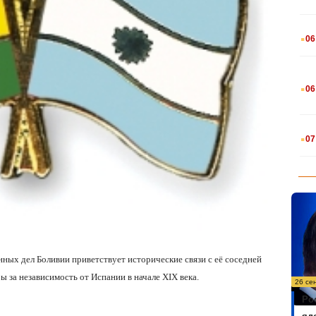
.
06
.
06
.
07
ных дел Боливии приветствует исторические связи с её соседней
ы за независимость от Испании в начале
XIX
века.
26 се
Ро