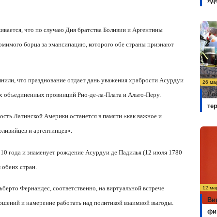
яд
кивается, что по случаю Дня братства Боливии и Аргентины
омимого борца за эмансипацию, которого обе страны признают
нили, что празднование отдает дань уважения храбрости Асурдуи
26 ма
Ро
х объединенных провинций Рио-де-ла-Плата и Альто-Перу.
те
мость Латинской Америки останется в памяти «как важное и
оливийцев и аргентинцев».
010 года и знаменует рождение Асурдуи де Падилья (12 июля 1780
 обеих стран.
ьберто Фернандес, соответственно, на виртуальной встрече
12 ма
Ви
ошений и намерение работать над политикой взаимной выгоды.
фи