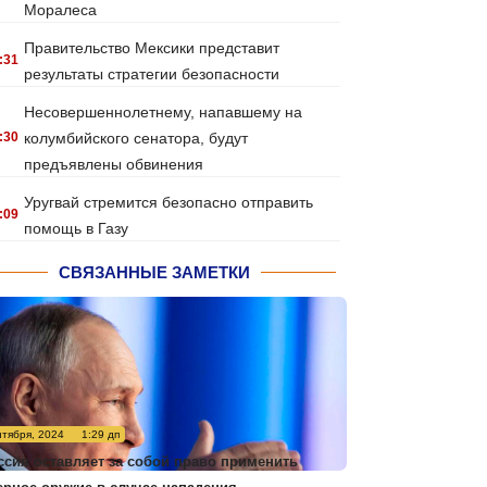
Моралеса
Правительство Мексики представит
:31
результаты стратегии безопасности
Несовершеннолетнему, напавшему на
:30
колумбийского сенатора, будут
предъявлены обвинения
Уругвай стремится безопасно отправить
:09
помощь в Газу
СВЯЗАННЫЕ ЗАМЕТКИ
нтября, 2024
1:29 дп
ссия оставляет за собой право применить