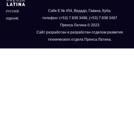
Calle E № 454, Ведадо, Гавана, Куба.
РУССКОЕ
телефон: (+53) 7 838 3496, (+53) 7 838 3497
ИЗДАНИЕ
Пренса Латина © 2023
Сайт разработан и разработан отделом развития
технического отдела Пренса Латина.