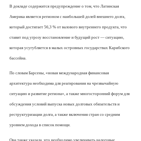
В докладе содержится предупреждение о том, что Латинская
Америка является регионом с наибольшей долей внешнего долга,
который достигает 56,3 % от валового внутреннего продукта, что
ставит под угрозу восстановление и будущий рост — ситуацию,
которая усугубляется в малых островных государствах Карибского
бассейна.
По словам Барсены, «новая международная финансовая
архитектура необходима для реагирования на чрезвычайную
ситуацию и развитие региона», а также многосторонний форум для
обсуждения условий выпуска новых долговых обязательств и
реструктуризации долга, а также включения стран со средним
уровнем дохода в список помощи.
Она также указала, что необходимо увеличивать налоговые